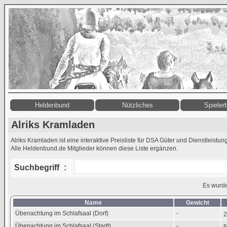
Heldenbund
Nützliches
Spieler
Alriks Kramladen
Alriks Kramladen ist eine interaktive Preisliste für DSA Güter und Dienstleistun
Alle Heldenbund.de Mitglieder können diese Liste ergänzen.
Suchbegriff
:
Es wurd
Name
Gewicht
Übenachtung im Schlafsaal (Dorf)
-
Übenachtung im Schlafsaal (Stadt)
-