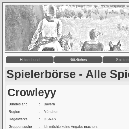
Heldenbund
Nützliches
Spieler
Spielerbörse - Alle Spi
Crowleyy
Bundesland
:
Bayern
Region
:
München
Regelwerke
:
DSA 4.x
Gruppensuche
:
Ich möchte keine Angabe machen.