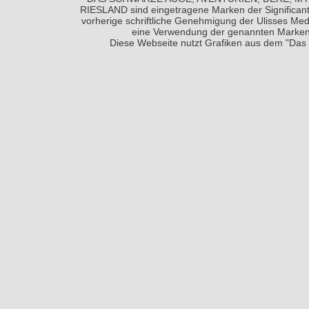
RIESLAND sind eingetragene Marken der Significa
vorherige schriftliche Genehmigung der
Ulisses Med
eine Verwendung der genannten Markenze
Diese Webseite nutzt Grafiken aus dem "Das