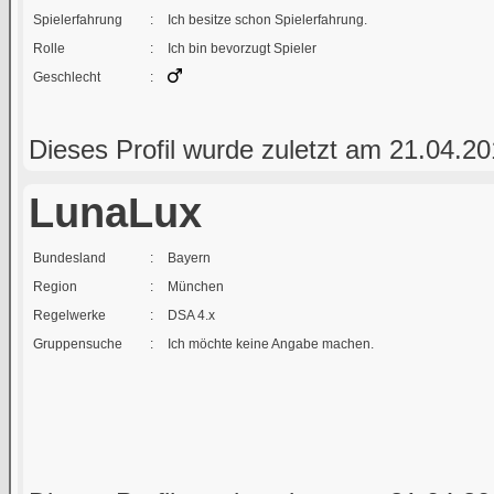
Spielerfahrung
:
Ich besitze schon Spielerfahrung.
Rolle
:
Ich bin bevorzugt Spieler
Geschlecht
:
Dieses Profil wurde zuletzt am 21.04.201
LunaLux
Bundesland
:
Bayern
Region
:
München
Regelwerke
:
DSA 4.x
Gruppensuche
:
Ich möchte keine Angabe machen.