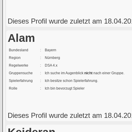
Dieses Profil wurde zuletzt am 18.04.201
Alam
Bundesland
:
Bayern
Region
:
Nürnberg
Regelwerke
:
DSA 4.x
Gruppensuche
:
Ich suche im Augenblick
nicht
nach einer Gruppe.
Spielerfahrung
:
Ich besitze schon Spielerfahrung.
Rolle
:
Ich bin bevorzugt Spieler
Dieses Profil wurde zuletzt am 18.04.201