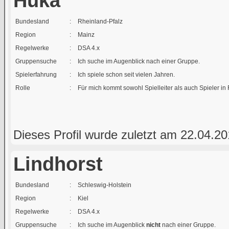
Huka
Bundesland
:
Rheinland-Pfalz
Region
:
Mainz
Regelwerke
:
DSA 4.x
Gruppensuche
:
Ich suche im Augenblick nach einer Gruppe.
Spielerfahrung
:
Ich spiele schon seit vielen Jahren.
Rolle
:
Für mich kommt sowohl Spielleiter als auch Spieler in
Dieses Profil wurde zuletzt am 22.04.201
Lindhorst
Bundesland
:
Schleswig-Holstein
Region
:
Kiel
Regelwerke
:
DSA 4.x
Gruppensuche
:
Ich suche im Augenblick
nicht
nach einer Gruppe.