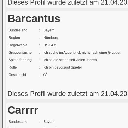
Dieses Profil wurde zuletzt am 21.04.201
Barcantus
Bundesland
:
Bayern
Region
:
Nürnberg
Regelwerke
:
DSA 4.x
Gruppensuche
:
Ich suche im Augenblick
nicht
nach einer Gruppe.
Spielerfahrung
:
Ich spiele schon seit vielen Jahren.
Rolle
:
Ich bin bevorzugt Spieler
Geschlecht
:
Dieses Profil wurde zuletzt am 21.04.201
Carrrr
Bundesland
:
Bayern