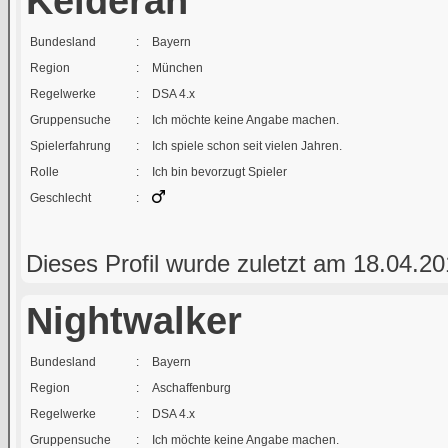
Keideran
Bundesland
:
Bayern
Region
:
München
Regelwerke
:
DSA 4.x
Gruppensuche
:
Ich möchte keine Angabe machen.
Spielerfahrung
:
Ich spiele schon seit vielen Jahren.
Rolle
:
Ich bin bevorzugt Spieler
Geschlecht
:
Dieses Profil wurde zuletzt am 18.04.201
Nightwalker
Bundesland
:
Bayern
Region
:
Aschaffenburg
Regelwerke
:
DSA 4.x
Gruppensuche
:
Ich möchte keine Angabe machen.