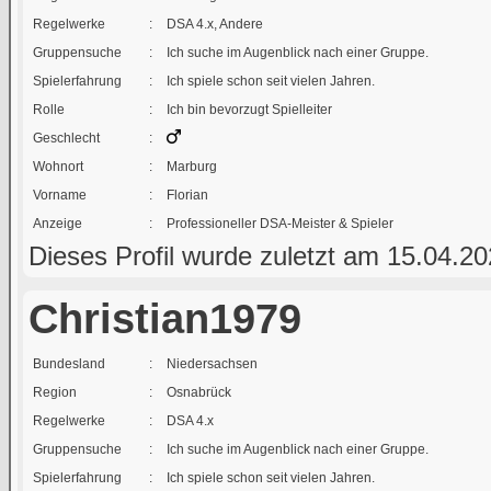
Regelwerke
:
DSA 4.x, Andere
Gruppensuche
:
Ich suche im Augenblick nach einer Gruppe.
Spielerfahrung
:
Ich spiele schon seit vielen Jahren.
Rolle
:
Ich bin bevorzugt Spielleiter
Geschlecht
:
Wohnort
:
Marburg
Vorname
:
Florian
Anzeige
:
Professioneller DSA-Meister & Spieler
Dieses Profil wurde zuletzt am 15.04.202
Christian1979
Bundesland
:
Niedersachsen
Region
:
Osnabrück
Regelwerke
:
DSA 4.x
Gruppensuche
:
Ich suche im Augenblick nach einer Gruppe.
Spielerfahrung
:
Ich spiele schon seit vielen Jahren.