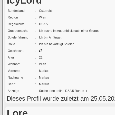
IcyLord
Bundesland
:
Österreich
Region
:
Wien
Regelwerke
:
DSA 5
Gruppensuche
:
Ich suche im Augenblick nach einer Gruppe.
Spielerfahrung
:
Ich bin Anfänger.
Rolle
:
Ich bin bevorzugt Spieler
Geschlecht
:
Alter
:
21
Wohnort
:
Wien
Vorname
:
Markus
Nachname
:
Markus
Beruf
:
Markus
Anzeige
:
Suche eine online DSA 5 Runde :)
Dieses Profil wurde zuletzt am 25.05.202
Lore