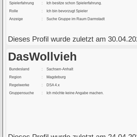
Spielerfahrung
:
Ich besitze schon Spielerfahrung.
Rolle
:
Ich bin bevorzugt Spieler
Anzeige
:
Suche Gruppe im Raum Darmstadt
Dieses Profil wurde zuletzt am 30.04.202
DasWollvieh
Bundesland
:
Sachsen-Anhalt
Region
:
Magdeburg
Regelwerke
:
DSA 4.x
Gruppensuche
:
Ich möchte keine Angabe machen.