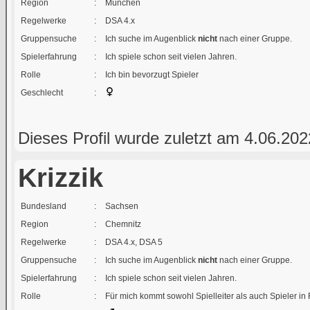
Region
:
München
Regelwerke
:
DSA 4.x
Gruppensuche
:
Ich suche im Augenblick
nicht
nach einer Gruppe.
Spielerfahrung
:
Ich spiele schon seit vielen Jahren.
Rolle
:
Ich bin bevorzugt Spieler
Geschlecht
:
Dieses Profil wurde zuletzt am 4.06.2022
Krizzik
Bundesland
:
Sachsen
Region
:
Chemnitz
Regelwerke
:
DSA 4.x, DSA 5
Gruppensuche
:
Ich suche im Augenblick
nicht
nach einer Gruppe.
Spielerfahrung
:
Ich spiele schon seit vielen Jahren.
Rolle
:
Für mich kommt sowohl Spielleiter als auch Spieler in