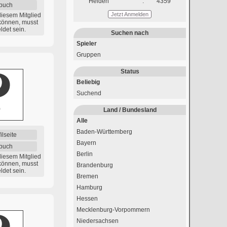
Helden
:
4359
buch
Jetzt Anmelden
diesem Mitglied
können, musst
det sein.
Suchen nach
Spieler
Gruppen
Status
Beliebig
Suchend
Land / Bundesland
Alle
Baden-Württemberg
ilseite
Bayern
buch
Berlin
diesem Mitglied
können, musst
Brandenburg
det sein.
Bremen
Hamburg
Hessen
Mecklenburg-Vorpommern
Niedersachsen