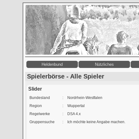
Heldenbund
Nützliches
Spielerbörse - Alle Spieler
Slider
Bundesland
:
Nordrhein-Westfalen
Region
:
Wuppertal
Regelwerke
:
DSA 4.x
Gruppensuche
:
Ich möchte keine Angabe machen.