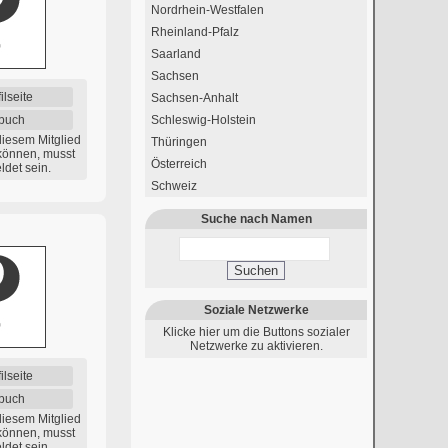
Nordrhein-Westfalen
Rheinland-Pfalz
Saarland
Sachsen
ilseite
Sachsen-Anhalt
buch
Schleswig-Holstein
diesem Mitglied
Thüringen
können, musst
Österreich
det sein.
Schweiz
Suche nach Namen
Suchen
Soziale Netzwerke
Klicke hier um die Buttons sozialer
Netzwerke zu aktivieren.
ilseite
buch
diesem Mitglied
können, musst
det sein.