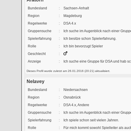
Bundesland
:
Sachsen-Anhalt
Region
:
Magdeburg
Regelwerke
:
DSA 4.x
Gruppensuche
:
Ich suche im Augenblick nach einer Grupp
Spielerfahrung
:
Ich besitze schon Spielerfahrung.
Rolle
:
Ich bin bevorzugt Spieler
Geschlecht
:
Anzeige
:
Ich suche eine Gruppe für DSA und hab sch
Dieses Profil wurde zuletzt am 26.01.2016 (20:21) aktualisiert.
Nelavey
Bundesland
:
Niedersachsen
Region
:
Osnabrück
Regelwerke
:
DSA 4.x, Andere
Gruppensuche
:
Ich suche im Augenblick nach einer Grupp
Spielerfahrung
:
Ich spiele schon seit vielen Jahren.
Rolle
:
Für mich kommt sowohl Spielleiter als auc