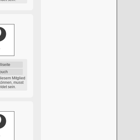
ilseite
buch
diesem Mitglied
können, musst
det sein.