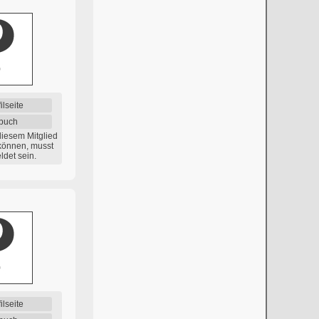
ilseite
buch
diesem Mitglied
können, musst
det sein.
ilseite