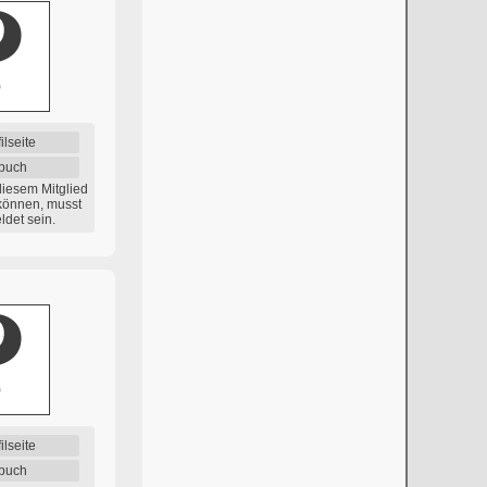
ilseite
buch
diesem Mitglied
können, musst
det sein.
ilseite
buch