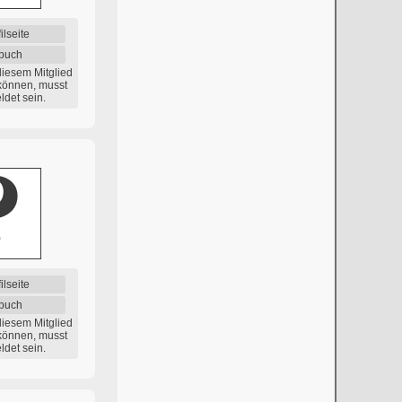
ilseite
buch
diesem Mitglied
können, musst
det sein.
ilseite
buch
diesem Mitglied
können, musst
det sein.