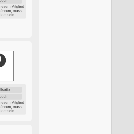
buch
diesem Mitglied
können, musst
det sein.
ilseite
buch
diesem Mitglied
können, musst
det sein.