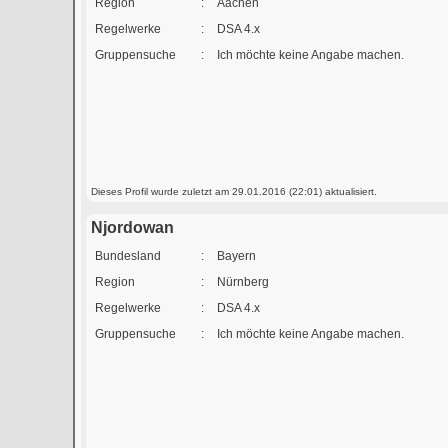
Region
:
Aachen
Regelwerke
:
DSA 4.x
Gruppensuche
:
Ich möchte keine Angabe machen.
Dieses Profil wurde zuletzt am 29.01.2016 (22:01) aktualisiert.
Njordowan
Bundesland
:
Bayern
Region
:
Nürnberg
Regelwerke
:
DSA 4.x
Gruppensuche
:
Ich möchte keine Angabe machen.